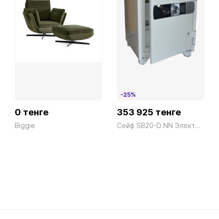
PR16Cioccolato
PR07Cipria
-25%
PR14Fango
0 тенге
353 925 тенге
Biggie
Сейф SB20-D NN Электронный Белый President ш530*г522*в675 110кг
PR08Ghiaccio
PR20Giallo