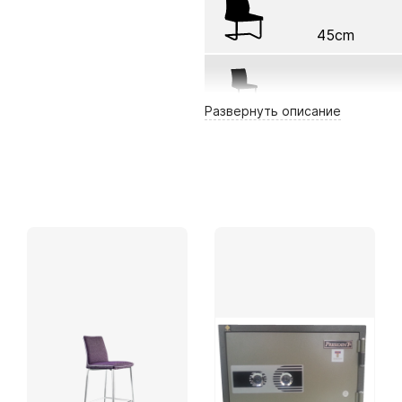
45cm
45cm
Развернуть
описание
61cm
Премиум Кожа
PR24Amaranto
PR10Antracite