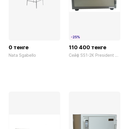
PR12Avio
PR02Avorio
-25%
0 тенге
110 400 тенге
Nata Sgabello
Сейф SS1-2К President ш490*г430*в375 50кг
PR03Beige
PR01Bianco
PR13Blu