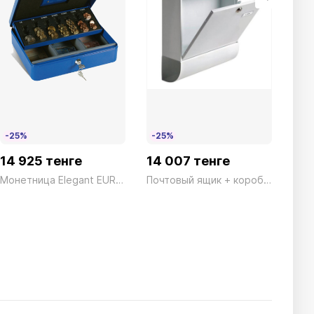
-25%
-25%
-2
14 925 тенге
14 007 тенге
122
Монетница Elegant EURO 4E Technomax 6кг
Почтовый ящик + коробка Set Vario 86720 W