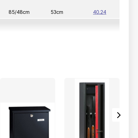
85/48cm
53cm
40.24
92/49cm
54cm
40.25
85/48cm
56cm
40.26