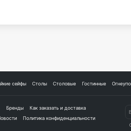
PR21Rosso
PR22Rosso antico
PR04Sabbia
PR09Talpa
йкие сейфы
Столы
Столовые
Гостинные
Огнеупо
е
Бренды
Как заказать и доставка
PR17Testa di moro
овости
Политика конфиденциальности