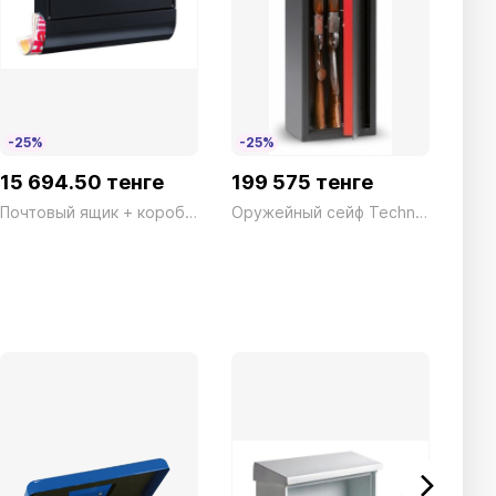
-25%
-25%
-2
15 694.50 тенге
199 575 тенге
38
Почтовый ящик + коробка Set Vario 86720 S
Оружейный сейф Technosafe TCH/5 Ключ черный 5 стволов Technomax 44кг