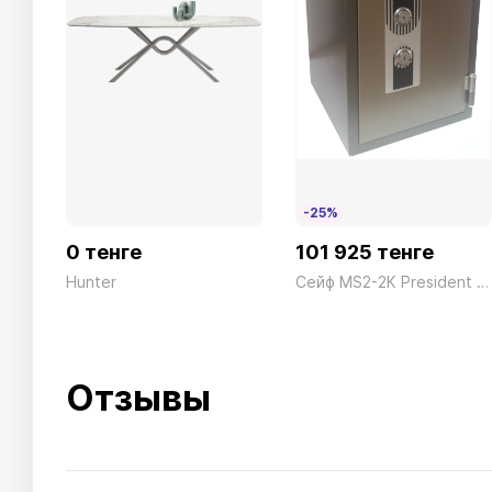
-25%
0 тенге
101 925 тенге
Hunter
Сейф MS2-2К President ш330*г368*в438 40кг
Отзывы