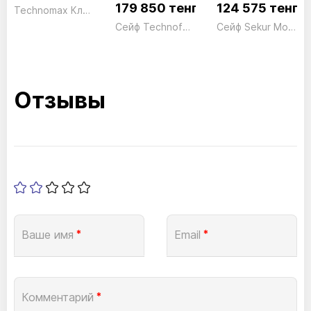
179 850 тенге
124 575 тенге
Technomax Ключи для сейфов
Сейф Technofort Trony DT/4P Электронный серый Technomax 18кг
Сейф Sekur Moby Key SMKO/3 Ключ серый Technomax 17кг
Отзывы
Ваше имя
*
Email
*
Комментарий
*