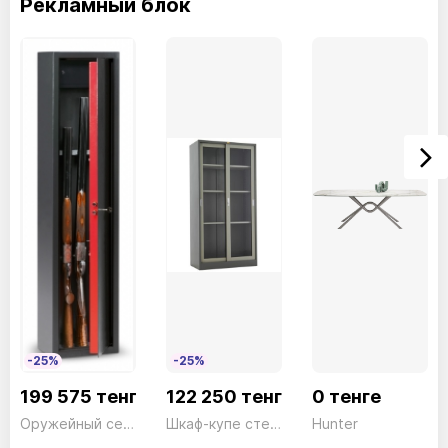
Рекламный блок
Цвета металла:
золото, хром, белый, чёрный
Цвета стекла:
янтарь, розовый, тёмно-синий,
бирюзовый, коричневый
Идеальное решение для интерьеров, где важен цвет
и фактура света.
-25%
-25%
199 575 тенге
122 250 тенге
0 тенге
Оружейный сейф Technosafe TCH/5 Ключ черный 5 стволов Technomax 44кг
Шкаф-купе стекло большой SLG72 серый President
Hunter