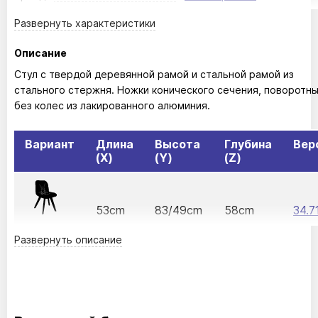
Развернуть
характеристики
Описание
Стул с твердой деревянной рамой и стальной рамой из
стального стержня. Ножки конического сечения, поворотны
без колес из лакированного алюминия.
Вариант
Длина
Высота
Глубина
Вер
(X)
(Y)
(Z)
53cm
83/49cm
58cm
34.7
Развернуть
описание
48cm
84/49cm
57cm
34.7
52cm
84/49cm
57cm
34.7