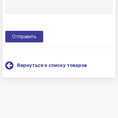
PR15Фундук
PR23Античная роза
Вернуться к списку товаров
PR21Красный
PR04Песок
PR09Крот