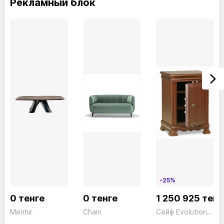
Рекламный блок
60см
84/49cm
60см
34.7
Премиум Кожа
PR24Амарант
PR10Антрацит
-25%
PR12Avio
0 тенге
0 тенге
1 250 925 тенг
Menhir
Chain
Сейф Evolution ESC/950 Ключ дерево Technomax 160кг