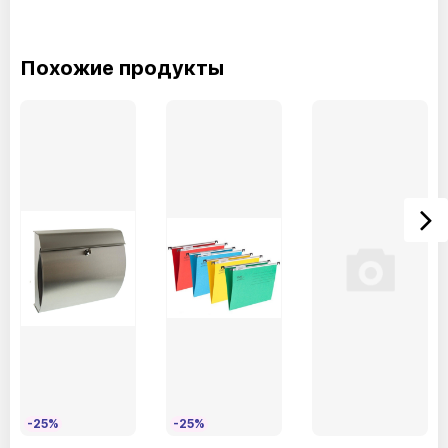
PR02Слоновая кость
Похожие продукты
PR03Бежевый
PR01Белый
PR13Синий
PR16Шоколад
-25%
-25%