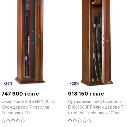
-25%
-25%
747 900 тенге
918 150 тенге
Сейф Home Safe HS/400LK
Оружейный сейф Evolution
Ключ дерево 7 стволов
EHC/1500FT Ключ дерево 7
Technomax 70кг
стволов Technomax 100кг