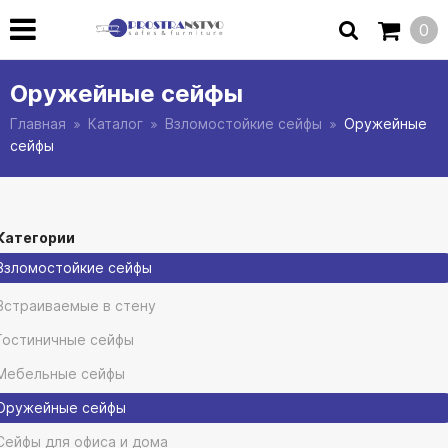
0
Оружейные сейфы
Главная
Каталог
Взломостойкие сейфы
Оружейные
сейфы
Категории
Взломостойкие сейфы
Встраиваемые в стену
Гостиничные сейфы
Мебельные сейфы
Оружейные сейфы
Сейфы для офиса и дома