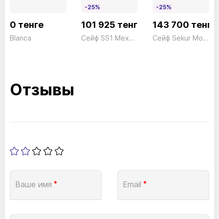
-25%
-25%
0 тенге
101 925 тенге
143 700 тенге
Blanca
Сейф SS1 Механический President ш490*г430*в375 50кг
Сейф Sekur Moby Tekna SMTO/2P Электронный серый Technomax 11кг
Отзывы
Ваше имя
*
Email
*