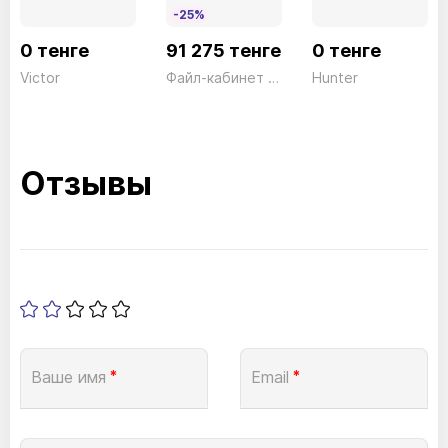
-25%
0 тенге
91 275 тенге
0 тенге
Victor
Файл-кабинет 3 ящика FC03 серый President
Hunter
Отзывы
Ваше имя
*
Email
*