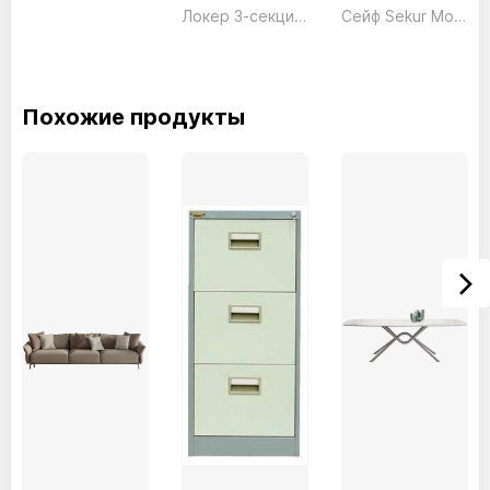
Локер 3-секционный LK03 серый President
Сейф Sekur Moby Tekna SMTO/3P Электронный серый Technomax 17кг
Похожие продукты