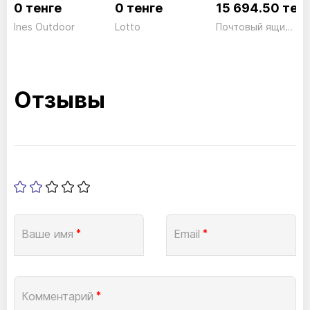
0 тенге
0 тенге
15 694.50 тен
Ines Outdoor
Lotto
Почтовый ящик + коробка Set Vario 86720 S
Отзывы
Ваше имя
*
Email
*
Комментарий
*