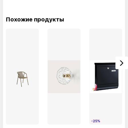
Похожие продукты
M097Светло-серый
M055Черный
M028Темная латунь
-25%