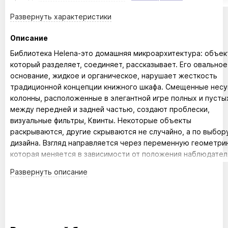
Развернуть
характеристики
Описание
Библиотека Helena-это домашняя микроархитектура: объек
который разделяет, соединяет, рассказывает. Его овальное
основание, жидкое и органическое, нарушает жесткость
традиционной концепции книжного шкафа. Смещенные нес
колонны, расположенные в элегантной игре полных и пусты
между передней и задней частью, создают проблески,
визуальные фильтры, Квинты. Некоторые объекты
раскрываются, другие скрываются не случайно, а по выбор
дизайна. Взгляд направляется через переменную геометри
которая меняется в зависимости от положения наблюдател
света, танцующего между полками. Идеально подходит как
Развернуть
описание
скульптурная перегородка в отдельно стоящей версии или 
функциональный элемент, определяющий пространство в
настенной версии.