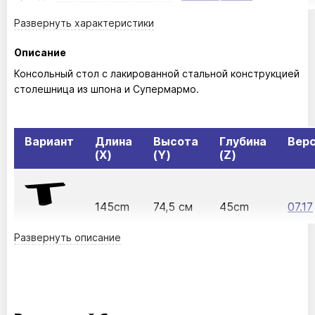
Развернуть
характеристики
Описание
Консольный стол с лакированной стальной конструкцией
столешница из шпона и Супермармо.
Вариант
Длина
Высота
Глубина
Вер
(X)
(Y)
(Z)
145cm
74,5 см
45cm
07.17
Развернуть
описание
175cm
75cm
45cm
07.19
Деревянный Шпон