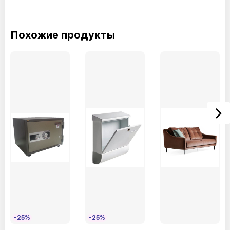
CM032Calacatta supreme матовый
Похожие продукты
CM005Noir Desir блестящий
CM025Noir Desir матовый
-25%
-25%