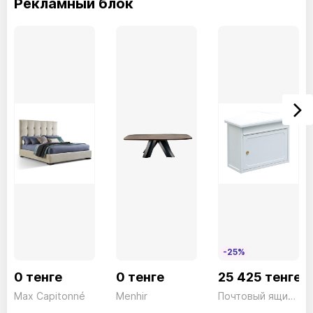
Рекламный блок
L036Орех
L038Дуб уголь
L009Натуральный дуб
L002Дуб Шпессарт
Supermarmo
-25%
0 тенге
0 тенге
25 425 тенге
CM012Calacatta высший блестящий
Max Capitonné
Menhir
Почтовый ящик Kopenh 882 W