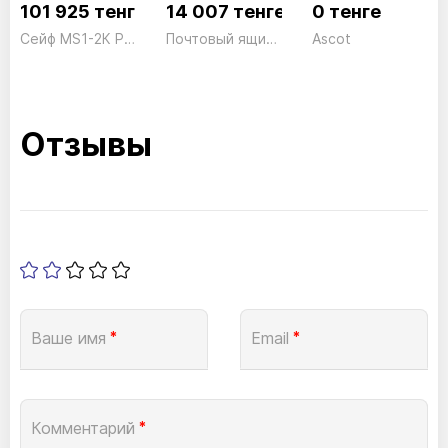
101 925 тенге
14 007 тенге
0 тенге
Сейф MS1-2К President ш409*г369*в357 40кг
Почтовый ящик + коробка Set Vario 86720 W
Ascot
Отзывы
Ваше имя
*
Email
*
Комментарий
*