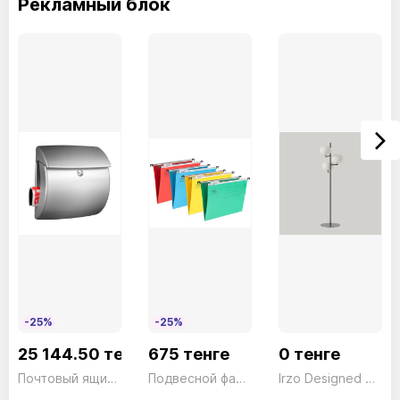
Рекламный блок
-25%
-25%
25 144.50 тенге
675 тенге
0 тенге
Почтовый ящик Kiel 886 SI
Подвесной файл для файл-кабинета Желтый A4+ President
Irzo Designed by Pepe Fornas