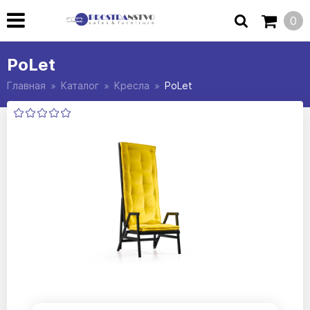
0
PoLet
Главная
Каталог
Кресла
PoLet