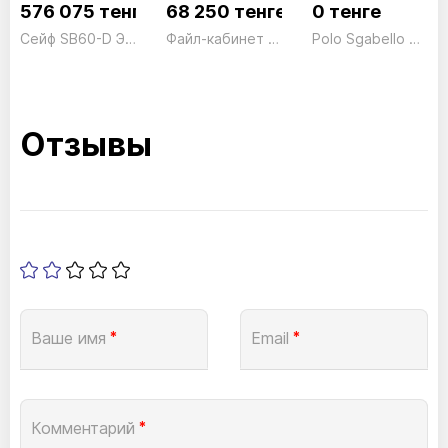
576 075 тенге
68 250 тенге
0 тенге
Сейф SB60-D Электронный President ш690*г597*в1275 295кг
Файл-кабинет 2 ящика FC02 серый President
Polo Sgabello Rivestito
Отзывы
Ваше имя
*
Email
*
Комментарий
*